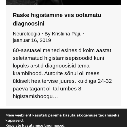
Raske higistamine viis ootamatu
diagnoosini
Neuroloogia
By
Kristiina Paju
jaanuar 16, 2019
60-aastasel mehed esinesid kolm aastat
seletamatud higistamisepisoodid kuni
lõpuks arstid diagnoosisid tema
krambihood. Autorite sõnul oli mees
üldiselt hea tervise juures, kuid iga 24-32
päeva tagant oli tal umbes 8
higistamishoogu…
Meie veebileht kasutab parema kasutajakogemuse tagamiseks
küpsiseid.
Küpsiste kasutamise tingimused.