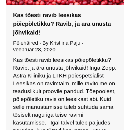
Kas tõesti ravib leesikas
põiepõletikku? Ravib, ja ära unusta
jõhvikaid!
Põiehäired
By
Kristiina Paju
veebruar 28, 2020
Kas tõesti ravib leesikas põiepõletikku?
Ravib, ja ära unusta jõhvikaid! Inga Zopp,
Astra Kliiniku ja LTKH põiespetsialist
Leesikas on ravimtaim, mille ravitoime on
teaduslikult proovile pandud. Tõepoolest,
põiepõletiku ravis on leesikast abi. Kuid
selle manustamisse tuleb suhtuda sama
tõsiselt nagu iga teise ravimi
kasutamisse. Igal talvel tuleb paljudes