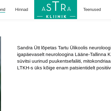
ond
ond
Hinnad
Hinnad
Teenused
Teenused
Sandra Ütt
lõpetas Tartu Ülikoolis neuroloog
igapäevaselt neuroloogina Lääne-Tallinna Ke
süvitsi uurinud puukentsefaliiti, mitokondriaa
LTKH-s üks kõige enam patsientidelt positiivs