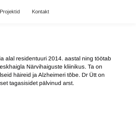
Projektid
Projektid
Kontakt
Kontakt
ia alal residentuuri 2014. aastal ning töötab
skhaigla Närvihaiguste kliinikus. Ta on
lseid häireid ja Alzheimeri tõbe. Dr Ütt on
et tagasisidet pälvinud arst.