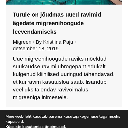
Turule on jõudmas uued ravimid
ägedate migreenihoogude
leevendamiseks
Migreen
By
Kristiina Paju
detsember 18, 2019
Uue migreenihoogude raviks mõeldud
suukaudse ravimi ubrogepant edukalt
kulgenud kliinilised uuringud tähendavad,
et kui ravim kasutusloa saab, lisandub
veel üks täiendav ravivõimalus
migreeniga inimestele.
Meie veebileht kasutab parema kasutajakogemuse tagamiseks
küpsiseid.
Küpsiste kasutamise tingimused.